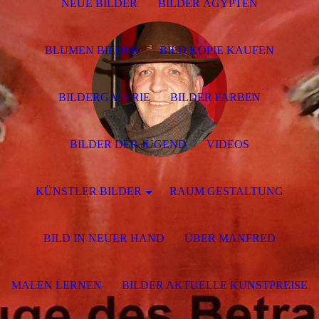
NEUE BILDER
BILDER ÄGYPTEN
BLUMEN BILDER
BILD KOPIE KAUFEN
BILDERGALERIE
BILDER FARBEN
BILDER DER JUGEND
VIDEOS
KÜNSTLER BILDER
RAUM GESTALTUNG
BILD IN NEUER HAND
ÜBER MANFRED
MALEN LERNEN
BILDER AKTUELLE KUNSTPREISE