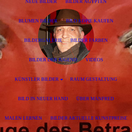
NEUE BILDER
BILDER ÄGYPTEN
BLUMEN BILDER
BILD KOPIE KAUFEN
BILDERGALERIE
BILDER FARBEN
BILDER DER JUGEND
VIDEOS
KÜNSTLER BILDER
RAUM GESTALTUNG
BILD IN NEUER HAND
ÜBER MANFRED
MALEN LERNEN
BILDER AKTUELLE KUNSTPREISE